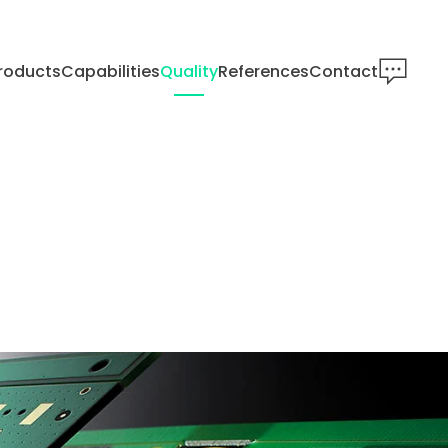
roducts
Capabilities
Quality
References
Contact